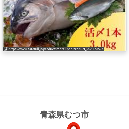
https://www.satofull.jp/products/detail.php?product_id=1153595
青森県むつ市