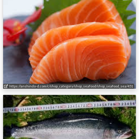
https://anshindo-d.com/c/shop_category/shop_seafood/shop_seafood_sea/451