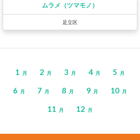
ムラメ（ツマモノ）
足立区
1
2
3
4
5
月
月
月
月
月
6
7
8
9
10
月
月
月
月
月
11
12
月
月