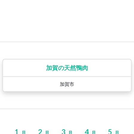
加賀の天然鴨肉
加賀市
1
2
3
4
5
月
月
月
月
月