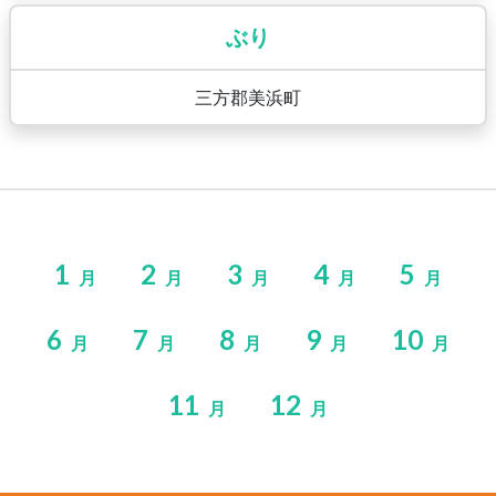
ぶり
三方郡美浜町
1
2
3
4
5
月
月
月
月
月
6
7
8
9
10
月
月
月
月
月
11
12
月
月