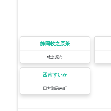
静岡牧之原茶
牧之原市
函南すいか
田方郡函南町