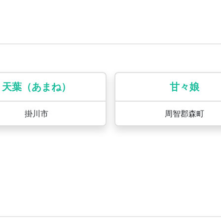
天葉（あまね）
甘々娘
掛川市
周智郡森町