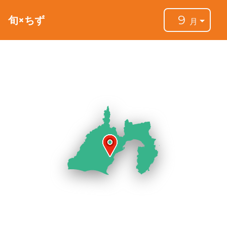
9
旬×ちず
月