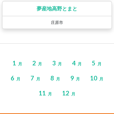
夢産地高野とまと
庄原市
1
2
3
4
5
月
月
月
月
月
6
7
8
9
10
月
月
月
月
月
11
12
月
月