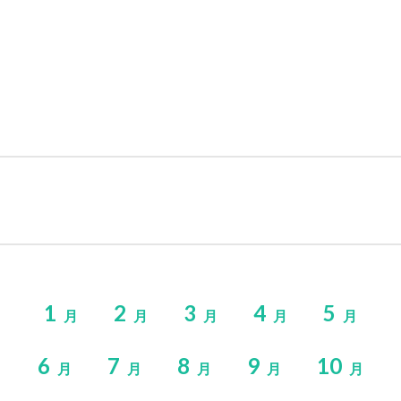
1
2
3
4
5
月
月
月
月
月
6
7
8
9
10
月
月
月
月
月