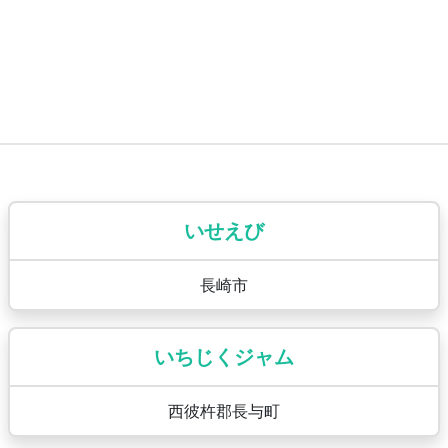
いせえび
長崎市
いちじくジャム
西彼杵郡長与町