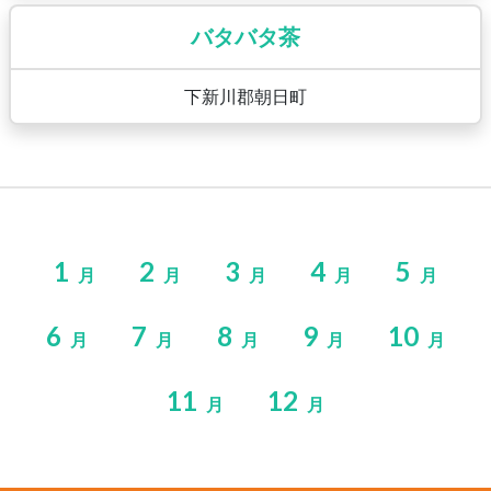
バタバタ茶
下新川郡朝日町
1
2
3
4
5
月
月
月
月
月
6
7
8
9
10
月
月
月
月
月
11
12
月
月