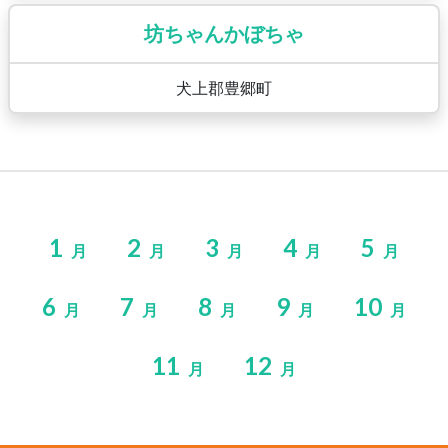
坊ちゃんかぼちゃ
犬上郡豊郷町
1
2
3
4
5
月
月
月
月
月
6
7
8
9
10
月
月
月
月
月
11
12
月
月