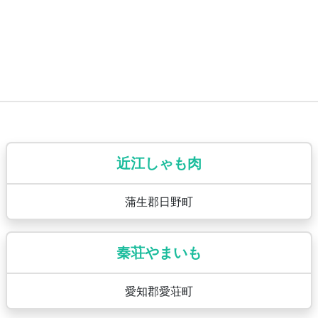
近江しゃも肉
蒲生郡日野町
秦荘やまいも
愛知郡愛荘町