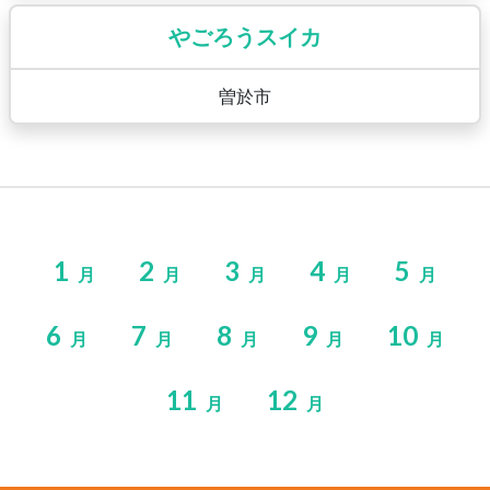
やごろうスイカ
曽於市
1
2
3
4
5
月
月
月
月
月
6
7
8
9
10
月
月
月
月
月
11
12
月
月