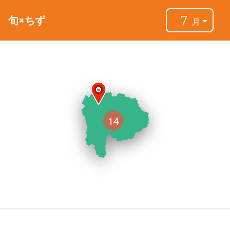
7
旬×ちず
月
14