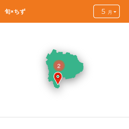
5
旬×ちず
月
2