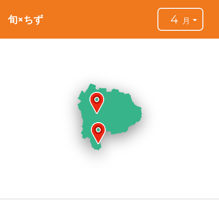
4
旬×ちず
月