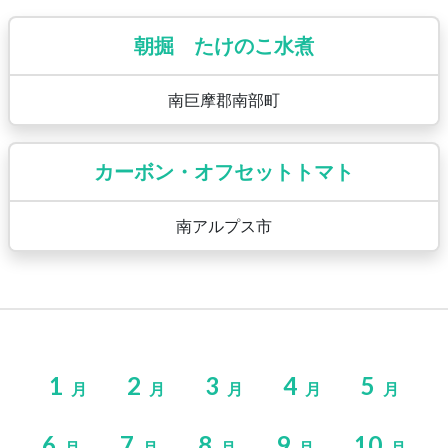
朝掘 たけのこ水煮
南巨摩郡南部町
カーボン・オフセットトマト
南アルプス市
1
2
3
4
5
月
月
月
月
月
6
7
8
9
10
月
月
月
月
月