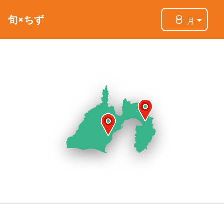
8
旬×ちず
月