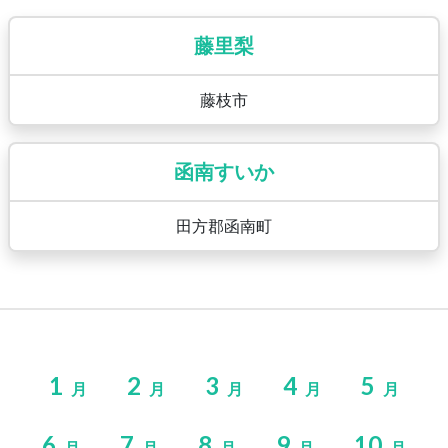
藤里梨
藤枝市
函南すいか
田方郡函南町
1
2
3
4
5
月
月
月
月
月
6
7
8
9
10
月
月
月
月
月