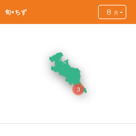
8
旬×ちず
月
3