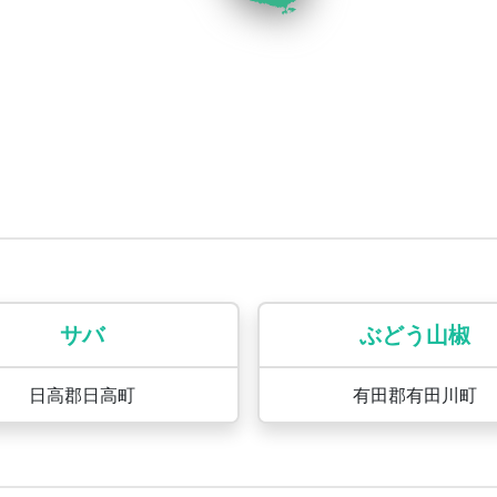
サバ
ぶどう山椒
日高郡日高町
有田郡有田川町