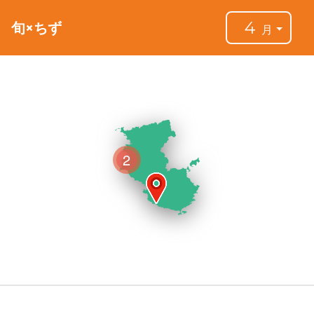
4
旬×ちず
月
2