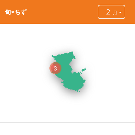
2
旬×ちず
月
3