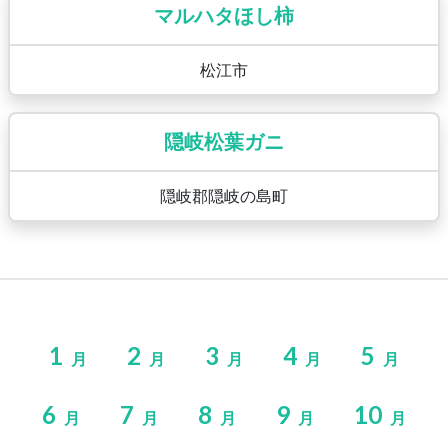
マルハタほし柿
松江市
隠岐松葉ガニ
隠岐郡隠岐の島町
1
2
3
4
5
月
月
月
月
月
6
7
8
9
10
月
月
月
月
月