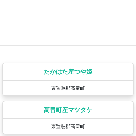
たかはた産つや姫
東置賜郡高畠町
高畠町産マツタケ
東置賜郡高畠町