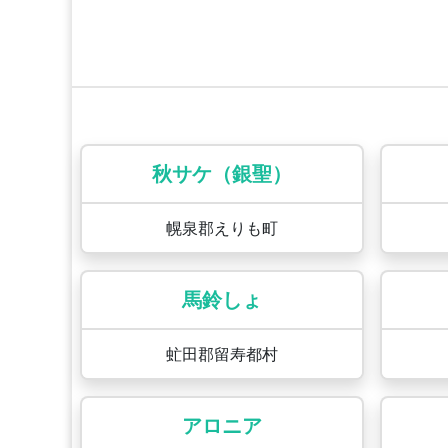
秋サケ（銀聖）
幌泉郡えりも町
馬鈴しょ
虻田郡留寿都村
アロニア