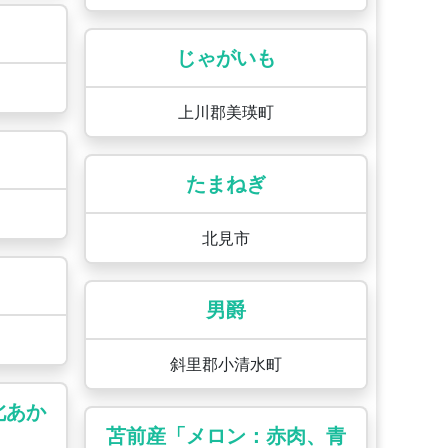
じゃがいも
上川郡美瑛町
たまねぎ
北見市
男爵
斜里郡小清水町
北あか
苫前産「メロン：赤肉、青