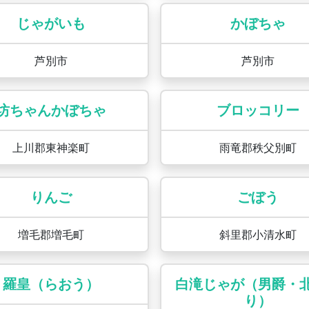
じゃがいも
かぼちゃ
芦別市
芦別市
坊ちゃんかぼちゃ
ブロッコリー
上川郡東神楽町
雨竜郡秩父別町
りんご
ごぼう
増毛郡増毛町
斜里郡小清水町
羅皇（らおう）
白滝じゃが（男爵・
り）