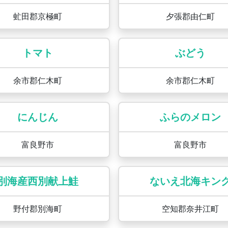
虻田郡京極町
夕張郡由仁町
トマト
ぶどう
余市郡仁木町
余市郡仁木町
にんじん
ふらのメロン
富良野市
富良野市
別海産西別献上鮭
ないえ北海キン
野付郡別海町
空知郡奈井江町