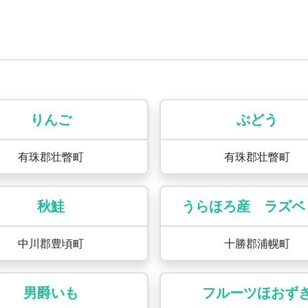
りんご
ぶどう
有珠郡壮瞥町
有珠郡壮瞥町
秋鮭
うらほろ産 ラズベ
中川郡豊頃町
十勝郡浦幌町
男爵いも
フルーツほおず