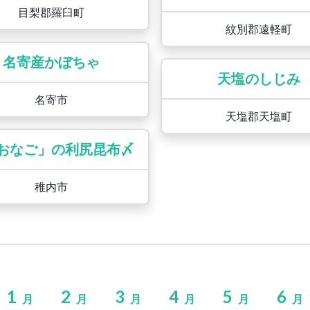
目梨郡羅臼町
紋別郡遠軽町
名寄産かぼちゃ
天塩のしじみ
名寄市
天塩郡天塩町
おなご」の利尻昆布〆
稚内市
1
2
3
4
5
6
月
月
月
月
月
月