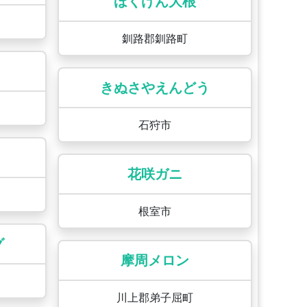
ほくげん大根
釧路郡釧路町
きぬさやえんどう
石狩市
花咲ガニ
根室市
グ
摩周メロン
川上郡弟子屈町